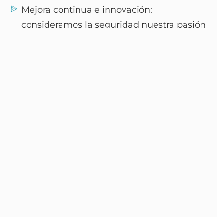
Mejora continua e innovación:
consideramos la seguridad nuestra pasión
y la mejora continua es nuestra obsesión.
La calidad en los servicios, la innovación
como herramienta de cambio, y la
excelencia corporativa son nuestra seña de
identidad.
Humildad: no somos perfectos ni lo
sabemos todo. Reconocer nuestros límites
nos permite seguir aprendiendo de la
comunidad, nuestros clientes y los
proveedores. De todos ellos valoramos el
feedback recibido.
Empatía: cuidamos las relaciones