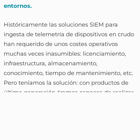
entornos.
Históricamente las soluciones SIEM para
ingesta de telemetría de dispositivos en crudo
han requerido de unos costes operativos
muchas veces inasumibles: licenciamiento,
infraestructura, almacenamiento,
conocimiento, tiempo de mantenimiento, etc.
Pero teníamos la solución: con productos de
última generación éramos capaces de realizar
la ingesta y la explotación de esta telemetría
en tiempo record y con costes más que
asumibles.
Nos pusimos manos a la obra: de forma rápida